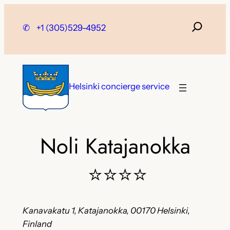
Skip
to
✆
+1 (305)529-4952
content
Helsinki concierge service
Noli Katajanokka
⭐⭐⭐⭐
Kanavakatu 1, Katajanokka, 00170 Helsinki,
Finland