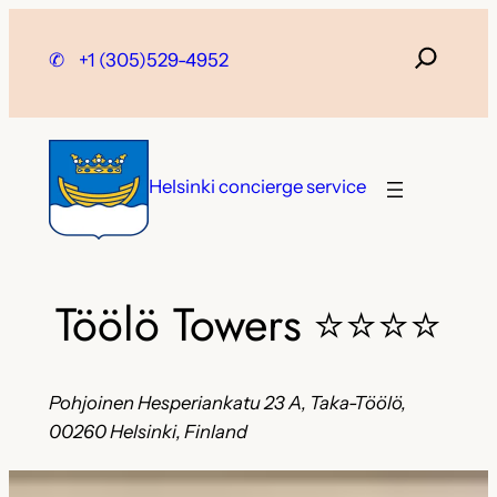
Skip
to
✆
+1 (305)529-4952
content
Helsinki concierge service
Töölö Towers
⭐⭐⭐⭐
Pohjoinen Hesperiankatu 23 A, Taka-Töölö,
00260 Helsinki, Finland